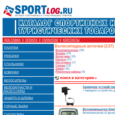
ДОСТАВКА
||
ОПЛАТА
||
ГАРАНТИИ
||
КОНТАКТЫ
Велосипедные аптечки (137)
ПАЛАТКИ
Велокомпьютеры
(28)
Фонари
(18)
РЮКЗАКИ
Велосумки
(16)
Насосы
(27)
Инструмент
(7)
СПАЛЬНИКИ
Смазки
(13)
Замки
(16)
Ремонтные наборы
(5)
КОВРИКИ
ВЕЛОСИПЕДЫ
Зарядное устройство
ВЕЛОЗАПЧАСТИ И
• Зарядное устройство д
АКСЕССУАРЫ
ЗАЩИТА И ШЛЕМЫ
ГОРНЫЕ ЛЫЖИ
Велокомпьютер Sigm
Велокомпьютер (5 функ
СНОУБОРДЫ