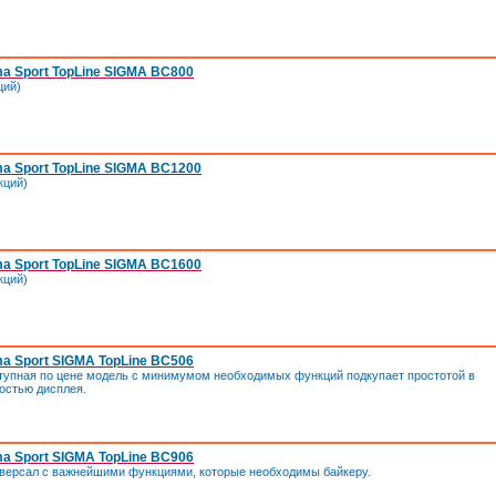
a Sport TopLine SIGMA BC800
ций)
a Sport TopLine SIGMA BC1200
кций)
a Sport TopLine SIGMA BC1600
кций)
a Sport SIGMA TopLine BC506
ступная по цене модель с минимумом необходимых функций подкупает простотой в
остью дисплея.
a Sport SIGMA TopLine BC906
иверсал с важнейшими функциями, которые необходимы байкеру.