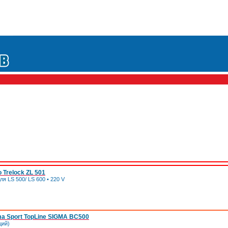
 Trelock ZL 501
ля LS 500/ LS 600 • 220 V
a Sport TopLine SIGMA BC500
ций)