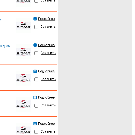
и
к днем,