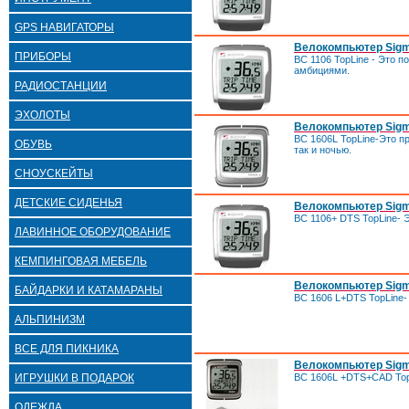
GPS НАВИГАТОРЫ
Велокомпьютер Sigm
ПРИБОРЫ
BC 1106 TopLine - Это 
амбициями.
РАДИОСТАНЦИИ
ЭХОЛОТЫ
Велокомпьютер Sigma
BC 1606L TopLine-Это 
ОБУВЬ
так и ночью.
СНОУСКЕЙТЫ
ДЕТСКИЕ СИДЕНЬЯ
Велокомпьютер Sigm
BC 1106+ DTS TopLine- 
ЛАВИННОЕ ОБОРУДОВАНИЕ
КЕМПИНГОВАЯ МЕБЕЛЬ
Велокомпьютер Sigm
БАЙДАРКИ И КАТАМАРАНЫ
BC 1606 L+DTS TopLine-
АЛЬПИНИЗМ
ВСЕ ДЛЯ ПИКНИКА
Велокомпьютер Sigm
BC 1606L +DTS+CAD TopL
ИГРУШКИ В ПОДАРОК
ОДЕЖДА