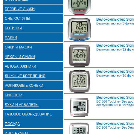
БЕГОВЫЕ ЛЫЖИ
СНЕГОСТУПЫ
Велокомпьютер Sigm
Велокомпьютер (8 функ
БОТИНКИ
ПАЛКИ
Велокомпьютер Sigm
ОЧКИ И МАСКИ
Велокомпьютер (12 фун
ЧЕХЛЫ И СУМКИ
АВТОБАГАЖНИКИ
Велокомпьютер Sigm
Велокомпьютер (16 фун
ЛЫЖНЫЕ КРЕПЛЕНИЯ
РОЛИКОВЫЕ КОНЬКИ
БИНОКЛИ
Велокомпьютер Sigm
BC 506 TopLine- Это до
ЛУКИ И АРБАЛЕТЫ
обслуживании и наглядн
ГАЗОВОЕ ОБОРУДОВАНИЕ
Велокомпьютер Sigm
ПОСУДА
BC 906 TopLine- Это Ун
ИНСТРУМЕНТ