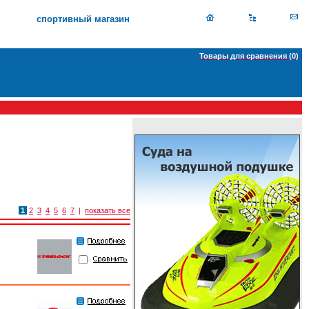
спортивный магазин
Товары для сравнения (
0
)
1
2
3
4
5
6
7
|
показать все