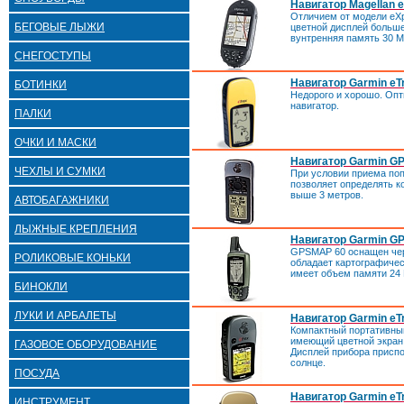
Навигатор Magellan e
Отличием от модели eXpl
БЕГОВЫЕ ЛЫЖИ
цветной дисплей больше
вунтренняя память 30 М
СНЕГОСТУПЫ
Навигатор Garmin eT
БОТИНКИ
Недорого и хорошо. Оп
навигатор.
ПАЛКИ
ОЧКИ И МАСКИ
Навигатор Garmin G
ЧЕХЛЫ И СУМКИ
При условии приема по
позволяет определять к
выше 3 метров.
АВТОБАГАЖНИКИ
ЛЫЖНЫЕ КРЕПЛЕНИЯ
Навигатор Garmin G
GPSMAP 60 оснащен че
РОЛИКОВЫЕ КОНЬКИ
обладает картографиче
имеет объем памяти 24 М
БИНОКЛИ
ЛУКИ И АРБАЛЕТЫ
Навигатор Garmin eT
Компактный портативны
имеющий цветной экран
ГАЗОВОЕ ОБОРУДОВАНИЕ
Дисплей прибора приспо
солнце.
ПОСУДА
Навигатор Garmin eT
ИНСТРУМЕНТ