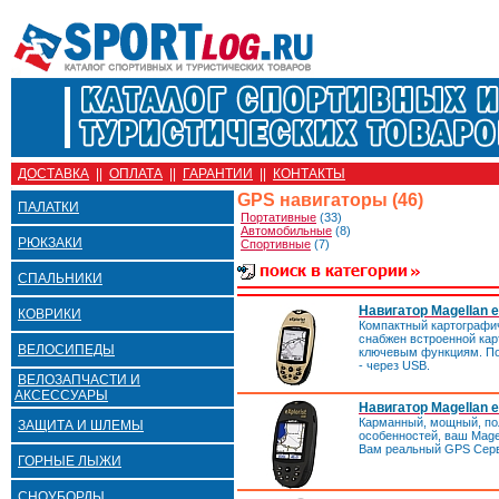
ДОСТАВКА
||
ОПЛАТА
||
ГАРАНТИИ
||
КОНТАКТЫ
GPS навигаторы (46)
ПАЛАТКИ
Портативные
(33)
Автомобильные
(8)
РЮКЗАКИ
Спортивные
(7)
СПАЛЬНИКИ
Навигатор Magellan e
КОВРИКИ
Компактный картографи
cнабжен встроенной кар
ВЕЛОСИПЕДЫ
ключевым функциям. По
- через USB.
ВЕЛОЗАПЧАСТИ И
АКСЕССУАРЫ
Навигатор Magellan e
Карманный, мощный, по
ЗАЩИТА И ШЛЕМЫ
особенностей, ваш Magell
Вам реальный GPS Серв
ГОРНЫЕ ЛЫЖИ
СНОУБОРДЫ