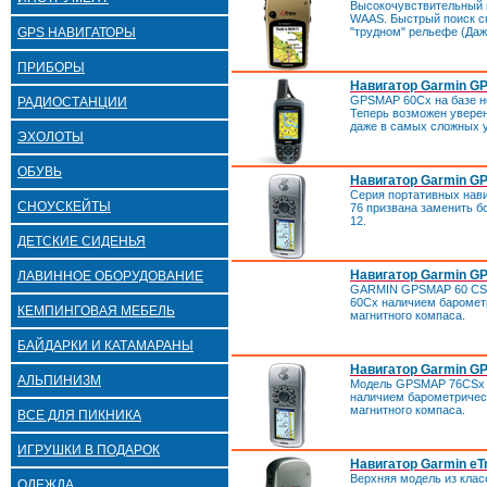
Высокочувствительный 
WAAS. Быстрый поиск с
"трудном" рельефе (Даже
GPS НАВИГАТОРЫ
ПРИБОРЫ
Навигатор Garmin G
GPSMAP 60Cx на базе ново
РАДИОСТАНЦИИ
Теперь возможен увере
даже в самых сложных 
ЭХОЛОТЫ
ОБУВЬ
Навигатор Garmin G
Серия портативных нави
СНОУСКЕЙТЫ
76 призвана заменить 
12.
ДЕТСКИЕ СИДЕНЬЯ
Навигатор Garmin G
ЛАВИННОЕ ОБОРУДОВАНИЕ
GARMIN GPSMAP 60 CSx
60Cx наличием баромет
КЕМПИНГОВАЯ МЕБЕЛЬ
магнитного компаса.
БАЙДАРКИ И КАТАМАРАНЫ
Навигатор Garmin G
АЛЬПИНИЗМ
Модель GPSMAP 76CSx о
наличием барометричес
магнитного компаса.
ВСЕ ДЛЯ ПИКНИКА
ИГРУШКИ В ПОДАРОК
Навигатор Garmin eTr
Верхняя модель из клас
ОДЕЖДА