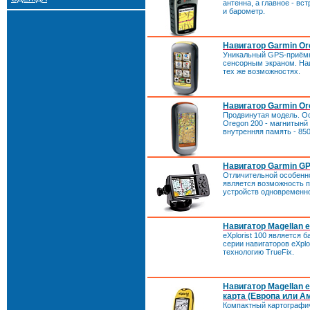
антенна, а главное - в
и барометр.
Навигатор Garmin Or
Уникальный GPS-приём
сенсорным экраном. На
тех же возможностях.
Навигатор Garmin Or
Продвинутая модель. О
Oregon 200 - магнитынй
внутренняя память - 850
Навигатор Garmin G
Отличительной особенн
является возможность 
устройств одновременн
Навигатор Magellan e
eXplorist 100 является 
серии навигаторов eXpl
технологию TrueFix.
Навигатор Magellan e
карта (Европа или А
Компактный картографи