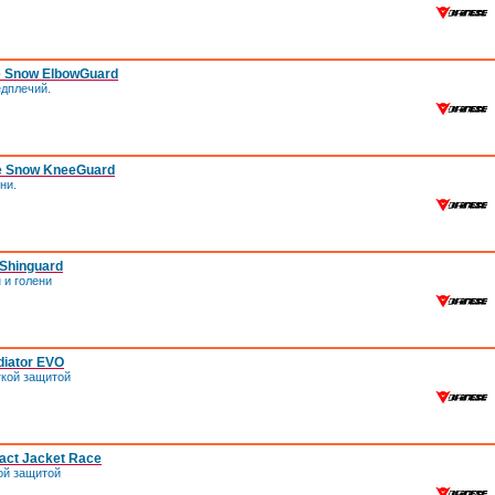
e Snow ElbowGuard
едплечий.
e Snow KneeGuard
ни.
Shinguard
 и голени
diator EVO
гкой защитой
act Jacket Race
ой защитой