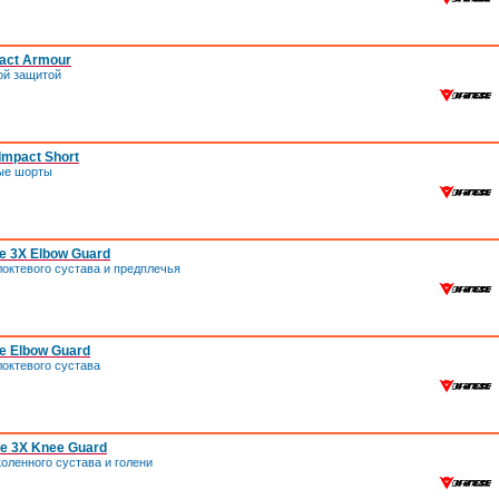
act Armour
ой защитой
mpact Short
ые шорты
e 3X Elbow Guard
октевого сустава и предплечья
e Elbow Guard
октевого сустава
e 3X Knee Guard
оленного сустава и голени