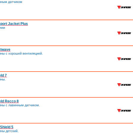
нным датчиком
port Jacket Plus
нии
xtwave
ины с хорошей вентиляцией.
ld 7
ины.
ld Recco 8
ины с лавинным датчиком.
Shield 5
ны детский.