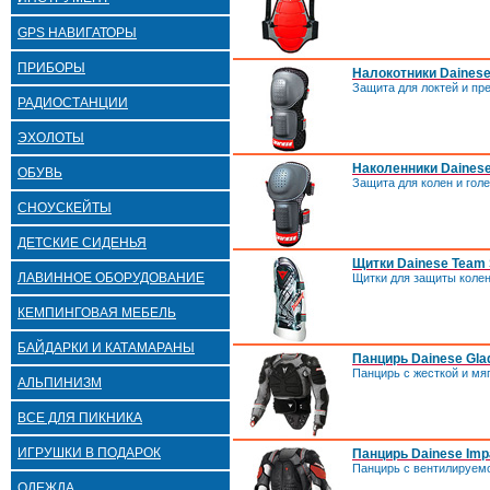
GPS НАВИГАТОРЫ
ПРИБОРЫ
Налокотники Daines
Защита для локтей и пр
РАДИОСТАНЦИИ
ЭХОЛОТЫ
Наколенники Daines
ОБУВЬ
Защита для колен и голе
СНОУСКЕЙТЫ
ДЕТСКИЕ СИДЕНЬЯ
Щитки Dainese Team 
ЛАВИННОЕ ОБОРУДОВАНИЕ
Щитки для защиты колен
КЕМПИНГОВАЯ МЕБЕЛЬ
БАЙДАРКИ И КАТАМАРАНЫ
Панцирь Dainese Gla
Панцирь с жесткой и мя
АЛЬПИНИЗМ
ВСЕ ДЛЯ ПИКНИКА
ИГРУШКИ В ПОДАРОК
Панцирь Dainese Imp
Панцирь с вентилируем
ОДЕЖДА