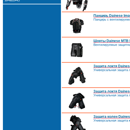
Панцирь Dainese Imp
Панцирь с вентилируем
Шорты Dainese MTB I
Вентилируемые защитн
Защита локтя Daines
Универсальная защита л
Защита локтя Daines
Универсальная защита л
Защита колен Daines
Универсальная защита к