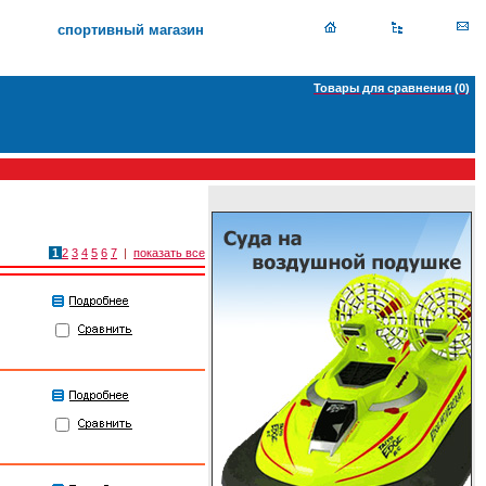
спортивный магазин
Товары для сравнения (
0
)
1
2
3
4
5
6
7
|
показать все