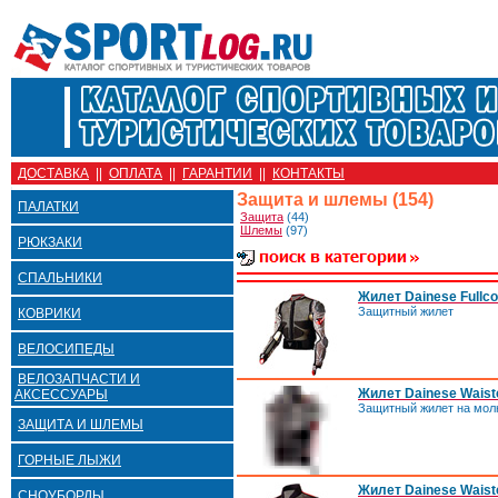
ДОСТАВКА
||
ОПЛАТА
||
ГАРАНТИИ
||
КОНТАКТЫ
Защита и шлемы (154)
ПАЛАТКИ
Защита
(44)
Шлемы
(97)
РЮКЗАКИ
СПАЛЬНИКИ
Жилет Dainese Fullco
Защитный жилет
КОВРИКИ
ВЕЛОСИПЕДЫ
ВЕЛОЗАПЧАСТИ И
Жилет Dainese Waistco
АКСЕССУАРЫ
Защитный жилет на мол
ЗАЩИТА И ШЛЕМЫ
ГОРНЫЕ ЛЫЖИ
Жилет Dainese Waistc
СНОУБОРДЫ