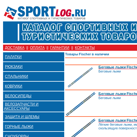
ДОСТАВКА
||
ОПЛАТА
||
ГАРАНТИИ
||
КОНТАКТЫ
Товары Fischer в наличии
ПАЛАТКИ
РЮКЗАКИ
Беговые лыжи Fische
Беговые лыжи
СПАЛЬНИКИ
КОВРИКИ
Беговые лыжи Fische
ВЕЛОСИПЕДЫ
Беговые лыжи
ВЕЛОЗАПЧАСТИ И
АКСЕССУАРЫ
ЗАЩИТА И ШЛЕМЫ
Беговые лыжи Fisch
Лёгкие беговые лыжи, 
ГОРНЫЕ ЛЫЖИ
скользящую поверхност
СНОУБОРДЫ