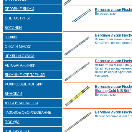
БЕГОВЫЕ ЛЫЖИ
Беговые лыжи Fische
Беговые лыжи
СНЕГОСТУПЫ
БОТИНКИ
Беговые лыжи Fische
ПАЛКИ
Встаньте на лыжи и поч
Катайтесь по заснежен
ОЧКИ И МАСКИ
ЧЕХЛЫ И СУМКИ
Беговые лыжи Fische
Встаньте на лыжи и поч
АВТОБАГАЖНИКИ
Катайтесь по заснежен
Лыжи из серии Sport об
ЛЫЖНЫЕ КРЕПЛЕНИЯ
комфорт.
РОЛИКОВЫЕ КОНЬКИ
Беговые лыжи Fische
Skating Cold NIS Stiff
БИНОКЛИ
Беговые лыжи
ЛУКИ И АРБАЛЕТЫ
Беговые лыжи Fische
ГАЗОВОЕ ОБОРУДОВАНИЕ
Лёгкие беговые лыжи с
ПОСУДА
ИНСТРУМЕНТ