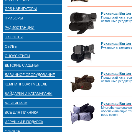
GPS НАВИГАТОРЫ
Рукавицы Burton P
Продолжай кататься,
ПРИБОРЫ
остальные уходят гр
РАДИОСТАНЦИИ
ЭХОЛОТЫ
Рукавицы Burton 
ОБУВЬ
Рукавици с замшев
СНОУСКЕЙТЫ
ДЕТСКИЕ СИДЕНЬЯ
Рукавицы Burton P
ЛАВИННОЕ ОБОРУДОВАНИЕ
Продолжай кататься,
остальные уходят гр
КЕМПИНГОВАЯ МЕБЕЛЬ
БАЙДАРКИ И КАТАМАРАНЫ
АЛЬПИНИЗМ
Рукавицы Burton 
Многофункциональн
обеспечивающие теп
ВСЕ ДЛЯ ПИКНИКА
весь сезон.
ИГРУШКИ В ПОДАРОК
ОДЕЖДА