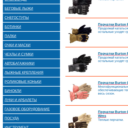
БЕГОВЫЕ ЛЫЖИ
СНЕГОСТУПЫ
Перчатки Burton P
БОТИНКИ
Продолжай кататься,
остальные уходят гр
ПАЛКИ
ОЧКИ И МАСКИ
Перчатки Burton P
ЧЕХЛЫ И СУМКИ
Продолжай кататься,
остальные уходят гр
АВТОБАГАЖНИКИ
ЛЫЖНЫЕ КРЕПЛЕНИЯ
РОЛИКОВЫЕ КОНЬКИ
Перчатки Burton 
Многофункциональн
обеспечивающие теп
БИНОКЛИ
весь сезон.
ЛУКИ И АРБАЛЕТЫ
ГАЗОВОЕ ОБОРУДОВАНИЕ
Перчатки Burton 
Wms
ПОСУДА
Теплые перчатки.
ИНСТРУМЕНТ