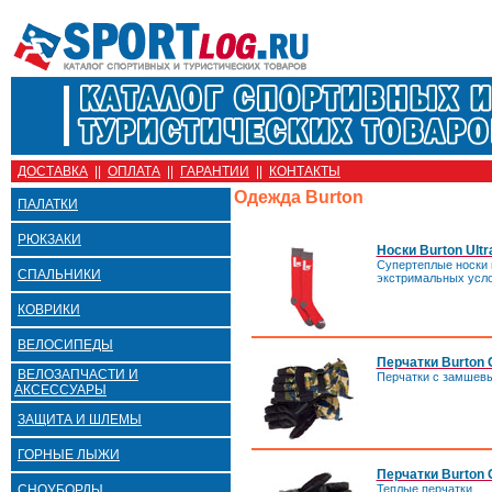
ДОСТАВКА
||
ОПЛАТА
||
ГАРАНТИИ
||
КОНТАКТЫ
Одежда Burton
ПАЛАТКИ
РЮКЗАКИ
Носки Burton Ultr
Супертеплые носки 
СПАЛЬНИКИ
экстримальных усло
КОВРИКИ
ВЕЛОСИПЕДЫ
Перчатки Burton 
ВЕЛОЗАПЧАСТИ И
Перчатки с замшев
АКСЕССУАРЫ
ЗАЩИТА И ШЛЕМЫ
ГОРНЫЕ ЛЫЖИ
Перчатки Burton 
СНОУБОРДЫ
Теплые перчатки.