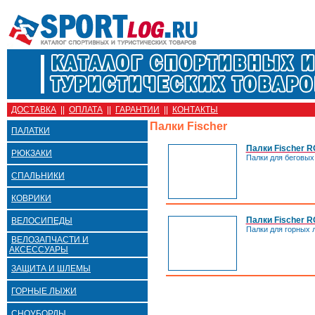
ДОСТАВКА
||
ОПЛАТА
||
ГАРАНТИИ
||
КОНТАКТЫ
Палки Fischer
ПАЛАТКИ
Палки Fischer 
РЮКЗАКИ
Палки для беговых
СПАЛЬНИКИ
КОВРИКИ
Палки Fischer R
ВЕЛОСИПЕДЫ
Палки для горных 
ВЕЛОЗАПЧАСТИ И
АКСЕССУАРЫ
ЗАЩИТА И ШЛЕМЫ
ГОРНЫЕ ЛЫЖИ
СНОУБОРДЫ