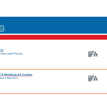
RCS
 лыж серии Racing.
C4 Worldcup Air Carbon
лыж серии RC4.