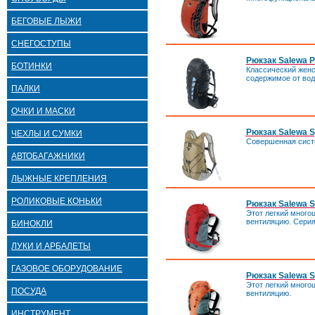
БЕГОВЫЕ ЛЫЖИ
СНЕГОСТУПЫ
Рюкзак Salewa P
БОТИНКИ
Классический женс
содержимое от вод
ПАЛКИ
ОЧКИ И МАСКИ
Рюкзак Salewa 
ЧЕХЛЫ И СУМКИ
Совершенная систе
АВТОБАГАЖНИКИ
ЛЫЖНЫЕ КРЕПЛЕНИЯ
РОЛИКОВЫЕ КОНЬКИ
Рюкзак Salewa S
Этот легкий много
вентиляцию. Cерия 
БИНОКЛИ
ЛУКИ И АРБАЛЕТЫ
ГАЗОВОЕ ОБОРУДОВАНИЕ
Рюкзак Salewa S
Этот легкий много
ПОСУДА
вентиляцию.
ИНСТРУМЕНТ