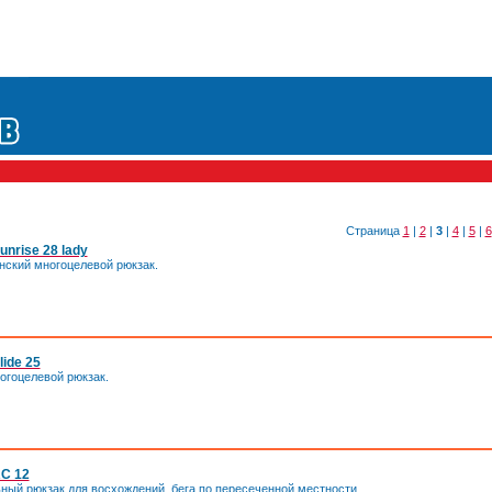
Страница
1
|
2
|
3
|
4
|
5
|
6
nrise 28 lady
ский многоцелевой рюкзак.
ide 25
гоцелевой рюкзак.
RC 12
ый рюкзак для восхождений, бега по пересеченной местности.