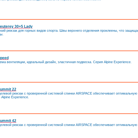
euterey 30+5 Lady
кий рюкзак для горных видов спорта. Швы верхнего отделения проклеены, что защища
ы.
Speed
ма вентиляции, идеальный дизайн, эластичная подвеска. Cерия Alpine Experience.
ummit 22
целевой рюкзак с проверенной системой спинки AIRSPACE обеспечивает оптимальную
Alpine Experience.
ummit 42
целевой рюкзак с проверенной системой спинки AIRSPACE обеспечивает оптимальную