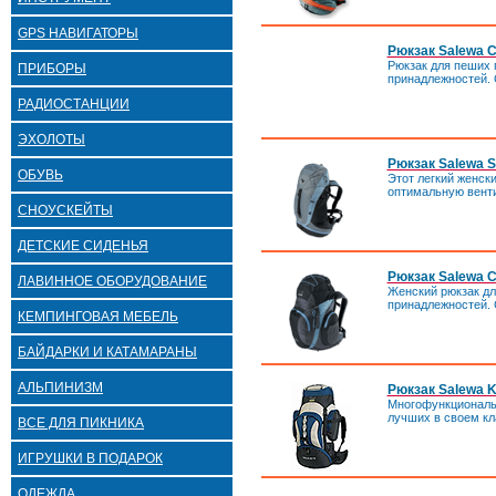
GPS НАВИГАТОРЫ
Рюкзак Salewa C
Рюкзак для пеших 
ПРИБОРЫ
принадлежностей. C
РАДИОСТАНЦИИ
ЭХОЛОТЫ
Рюкзак Salewa S
ОБУВЬ
Этот легкий женск
оптимальную венти
СНОУСКЕЙТЫ
ДЕТСКИЕ СИДЕНЬЯ
Рюкзак Salewa C
ЛАВИННОЕ ОБОРУДОВАНИЕ
Женский рюкзак дл
принадлежностей. C
КЕМПИНГОВАЯ МЕБЕЛЬ
БАЙДАРКИ И КАТАМАРАНЫ
АЛЬПИНИЗМ
Рюкзак Salewa K
Многофункциональн
лучших в своем кл
ВСЕ ДЛЯ ПИКНИКА
ИГРУШКИ В ПОДАРОК
ОДЕЖДА