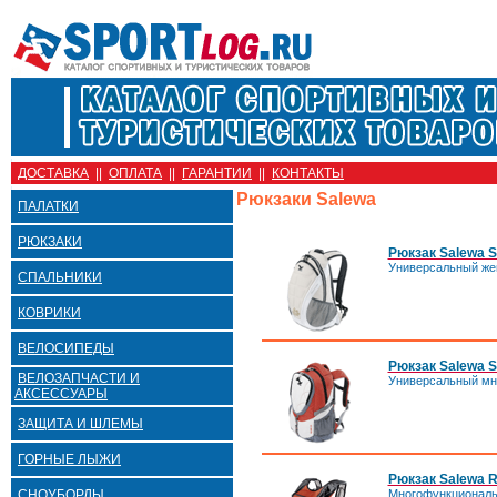
ДОСТАВКА
||
ОПЛАТА
||
ГАРАНТИИ
||
КОНТАКТЫ
Рюкзаки Salewa
ПАЛАТКИ
РЮКЗАКИ
Рюкзак Salewa Su
Универсальный жен
СПАЛЬНИКИ
КОВРИКИ
ВЕЛОСИПЕДЫ
Рюкзак Salewa Sl
ВЕЛОЗАПЧАСТИ И
Универсальный мно
АКСЕССУАРЫ
ЗАЩИТА И ШЛЕМЫ
ГОРНЫЕ ЛЫЖИ
Рюкзак Salewa 
СНОУБОРДЫ
Многофункциональн