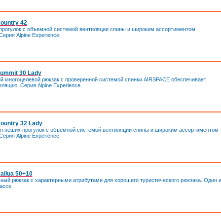
ountry 42
прогулок с объемной системой вентиляции спины и широким ассортиментом
ерия Alpine Experience.
ummit 30 Lady
ий многоцелевой рюкзак с проверенной системой спинки AIRSPACE обеспечивает
ляцию. Cерия Alpine Experience.
ountry 32 Lady
я пеших прогулок с объемной системой вентиляции спины и широким ассортиментом
ерия Alpine Experience.
ailua 50+10
ый рюкзак с характерными атрибутами для хорошего туристического рюкзака. Один и
ассе.