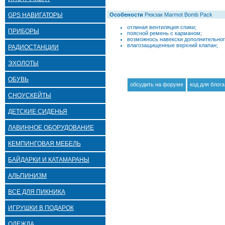
GPS НАВИГАТОРЫ
Особености
Рюкзак Marmot Bomb Pack
отлиная вентиляция спики;
ПРИБОРЫ
поясной ремень с карманом;
возможнось навекски дополнительног
влагозащищенные верхний клапан;
РАДИОСТАНЦИИ
ЭХОЛОТЫ
ОБУВЬ
обсудить на форуме
код для блога
СНОУСКЕЙТЫ
ДЕТСКИЕ СИДЕНЬЯ
ЛАВИННОЕ ОБОРУДОВАНИЕ
КЕМПИНГОВАЯ МЕБЕЛЬ
БАЙДАРКИ И КАТАМАРАНЫ
АЛЬПИНИЗМ
ВСЕ ДЛЯ ПИКНИКА
ИГРУШКИ В ПОДАРОК
ОДЕЖДА