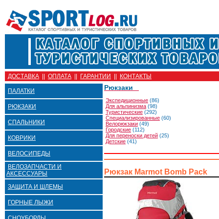
ДОСТАВКА
||
ОПЛАТА
||
ГАРАНТИИ
||
КОНТАКТЫ
Рюкзаки
ПАЛАТКИ
Экспедиционные
(86)
РЮКЗАКИ
Для альпинизма
(98)
Туристические
(292)
Специализированные
(60)
СПАЛЬНИКИ
Велорюкзаки
(49)
Городские
(112)
Для переноски детей
(25)
КОВРИКИ
Детские
(41)
ВЕЛОСИПЕДЫ
ВЕЛОЗАПЧАСТИ И
Рюкзак Marmot Bomb Pack
АКСЕССУАРЫ
ЗАЩИТА И ШЛЕМЫ
ГОРНЫЕ ЛЫЖИ
СНОУБОРДЫ