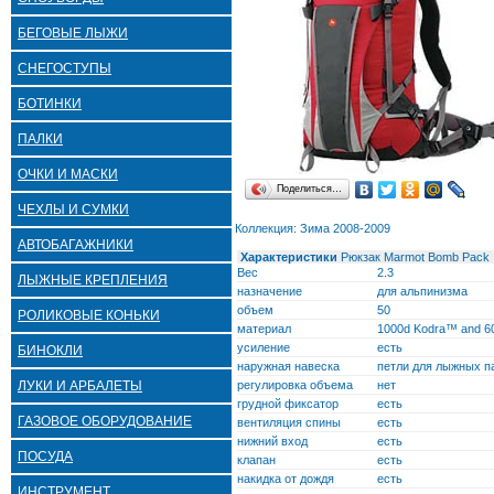
БЕГОВЫЕ ЛЫЖИ
СНЕГОСТУПЫ
БОТИНКИ
ПАЛКИ
ОЧКИ И МАСКИ
Поделиться…
ЧЕХЛЫ И СУМКИ
Коллекция: Зима 2008-2009
АВТОБАГАЖНИКИ
Характеристики
Рюкзак Marmot Bomb Pack
Вес
2.3
ЛЫЖНЫЕ КРЕПЛЕНИЯ
назначение
для альпинизма
объем
50
РОЛИКОВЫЕ КОНЬКИ
материал
1000d Kodra™ and 6
усиление
есть
БИНОКЛИ
наружная навеска
петли для лыжных п
ЛУКИ И АРБАЛЕТЫ
регулировка объема
нет
грудной фиксатор
есть
ГАЗОВОЕ ОБОРУДОВАНИЕ
вентиляция спины
есть
нижний вход
есть
ПОСУДА
клапан
есть
накидка от дождя
есть
ИНСТРУМЕНТ