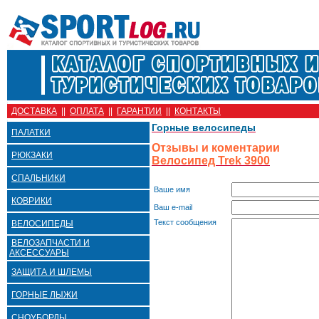
ДОСТАВКА
||
ОПЛАТА
||
ГАРАНТИИ
||
КОНТАКТЫ
Горные велосипеды
ПАЛАТКИ
Отзывы и коментарии
РЮКЗАКИ
Велосипед Trek 3900
СПАЛЬНИКИ
Ваше имя
КОВРИКИ
Ваш e-mail
Текст сообщения
ВЕЛОСИПЕДЫ
ВЕЛОЗАПЧАСТИ И
АКСЕССУАРЫ
ЗАЩИТА И ШЛЕМЫ
ГОРНЫЕ ЛЫЖИ
СНОУБОРДЫ