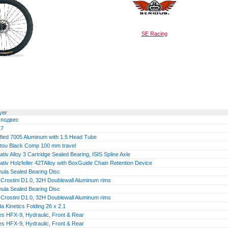
SE Racing
yer
хподвес
17
ified 7005 Aluminum with 1.5 Head Tube
tou Black Comp 100 mm travel
ativ Alloy 3 Cartridge Sealed Bearing, ISIS Spline Axle
ativ Holzfeller 42TAlloy with BoxGuide Chain Retention Device
ula Sealed Bearing Disc
 Crostini D1.0, 32H Doublewall Aluminum rims
ula Sealed Bearing Disc
 Crostini D1.0, 32H Doublewall Aluminum rims
a Kinetics Folding 26 x 2.1
s HFX-9, Hydraulic, Front & Rear
s HFX-9, Hydraulic, Front & Rear