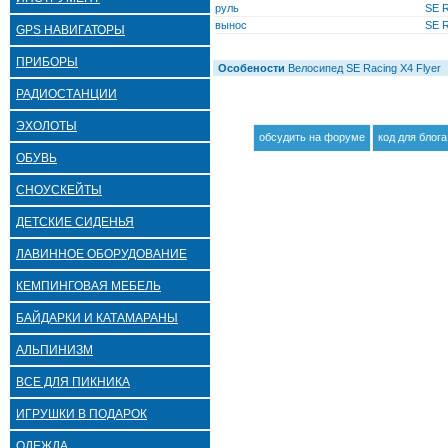
руль
SE R
вынос
SE R
GPS НАВИГАТОРЫ
ПРИБОРЫ
Особености
Велосипед SE Racing X4 Flyer
РАДИОСТАНЦИИ
ЭХОЛОТЫ
обсудить на форуме
код для блога
ОБУВЬ
СНОУСКЕЙТЫ
ДЕТСКИЕ СИДЕНЬЯ
ЛАВИННОЕ ОБОРУДОВАНИЕ
КЕМПИНГОВАЯ МЕБЕЛЬ
БАЙДАРКИ И КАТАМАРАНЫ
АЛЬПИНИЗМ
ВСЕ ДЛЯ ПИКНИКА
ИГРУШКИ В ПОДАРОК
ОДЕЖДА