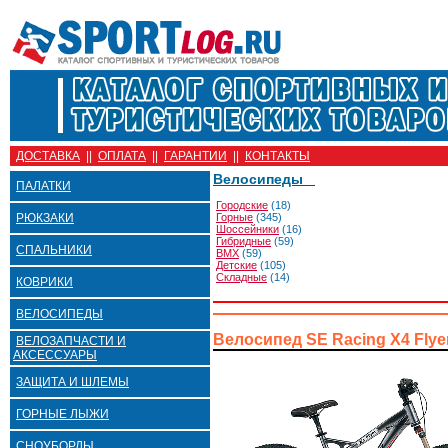
ДОСТАВКА
||
ОПЛАТА
||
ГАРАНТИИ
||
КОНТАКТЫ
Велосипеды
ПАЛАТКИ
Городские
(18)
РЮКЗАКИ
Горные
(345)
Шоссейники
(16)
Гибридные
(59)
СПАЛЬНИКИ
BMX
(59)
Детские
(105)
Складные
(14)
КОВРИКИ
ВЕЛОСИПЕДЫ
Велосипед SE Racing X4 Flye
ВЕЛОЗАПЧАСТИ И
АКСЕССУАРЫ
ЗАЩИТА И ШЛЕМЫ
ГОРНЫЕ ЛЫЖИ
СНОУБОРДЫ