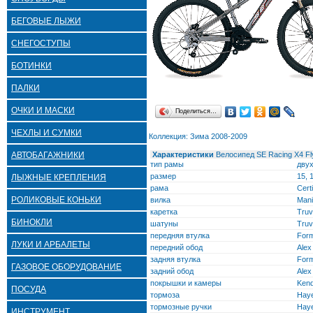
БЕГОВЫЕ ЛЫЖИ
СНЕГОСТУПЫ
БОТИНКИ
ПАЛКИ
ОЧКИ И МАСКИ
Поделиться…
ЧЕХЛЫ И СУМКИ
Коллекция: Зима 2008-2009
АВТОБАГАЖНИКИ
Характеристики
Велосипед SE Racing X4 Fl
тип рамы
дву
размер
15, 
ЛЫЖНЫЕ КРЕПЛЕНИЯ
рама
Cert
РОЛИКОВЫЕ КОНЬКИ
вилка
Mani
каретка
Truv
БИНОКЛИ
шатуны
Truv
передняя втулка
Form
ЛУКИ И АРБАЛЕТЫ
передний обод
Alex
задняя втулка
Form
ГАЗОВОЕ ОБОРУДОВАНИЕ
задний обод
Alex
покрышки и камеры
Kend
ПОСУДА
тормоза
Haye
тормозные ручки
Haye
ИНСТРУМЕНТ