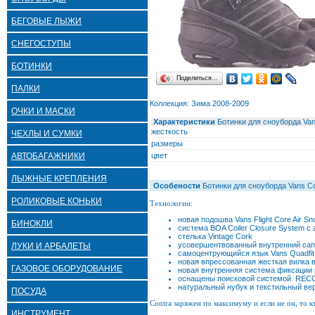
БЕГОВЫЕ ЛЫЖИ
СНЕГОСТУПЫ
БОТИНКИ
Поделиться…
ПАЛКИ
Коллекция: Зима 2008-2009
ОЧКИ И МАСКИ
Характеристики
Ботинки для сноуборда Van
жесткость
ЧЕХЛЫ И СУМКИ
размеры
АВТОБАГАЖНИКИ
цвет
ЛЫЖНЫЕ КРЕПЛЕНИЯ
Особености
Ботинки для сноуборда Vans Co
РОЛИКОВЫЕ КОНЬКИ
Технологии:
новая подошва Vans Flight Core Air Sn
БИНОКЛИ
система BOA Coiler Closure System с
стелька Vintage Сork
усовершентвованный внутренний сапож
ЛУКИ И АРБАЛЕТЫ
самоцентрующийся язык Vans Quadfit
новая впрессованная жесткая вилка в
ГАЗОВОЕ ОБОРУДОВАНИЕ
новая внутренняя система фиксации
оснащены поисковой системой REC
натуральный нубук и текстильный ве
ПОСУДА
Contra заряжен по максимуму и если не он, то к
ИНСТРУМЕНТ