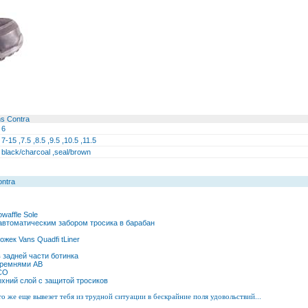
s Contra
6
7-15 ,7.5 ,8.5 ,9.5 ,10.5 ,11.5
black/charcoal ,seal/brown
ntra
owaffle Sole
 автоматическим забором тросика в барабан
ек Vans Quadfi tLiner
 задней части ботинка
 ремнями АВ
CO
рхний слой с защитой тросиков
то же еще вывезет тебя из трудной ситуации в бескрайние поля удовольствий...