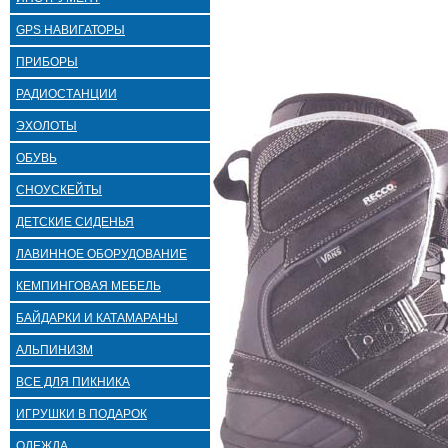
GPS НАВИГАТОРЫ
ПРИБОРЫ
РАДИОСТАНЦИИ
ЭХОЛОТЫ
ОБУВЬ
СНОУСКЕЙТЫ
ДЕТСКИЕ СИДЕНЬЯ
ЛАВИННОЕ ОБОРУДОВАНИЕ
КЕМПИНГОВАЯ МЕБЕЛЬ
БАЙДАРКИ И КАТАМАРАНЫ
АЛЬПИНИЗМ
ВСЕ ДЛЯ ПИКНИКА
ИГРУШКИ В ПОДАРОК
ОДЕЖДА