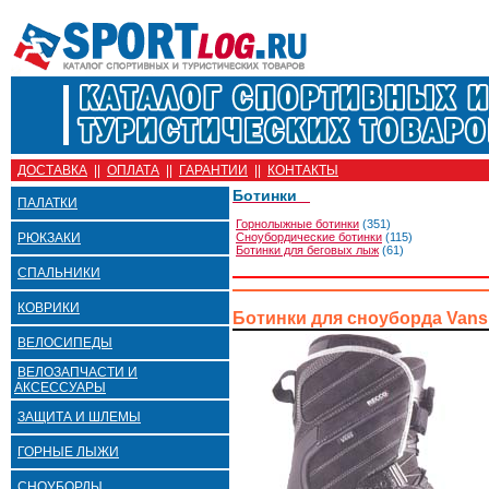
ДОСТАВКА
||
ОПЛАТА
||
ГАРАНТИИ
||
КОНТАКТЫ
Ботинки
ПАЛАТКИ
Горнолыжные ботинки
(351)
РЮКЗАКИ
Сноубордические ботинки
(115)
Ботинки для беговых лыж
(61)
СПАЛЬНИКИ
КОВРИКИ
Ботинки для сноуборда Vans
ВЕЛОСИПЕДЫ
ВЕЛОЗАПЧАСТИ И
АКСЕССУАРЫ
ЗАЩИТА И ШЛЕМЫ
ГОРНЫЕ ЛЫЖИ
СНОУБОРДЫ