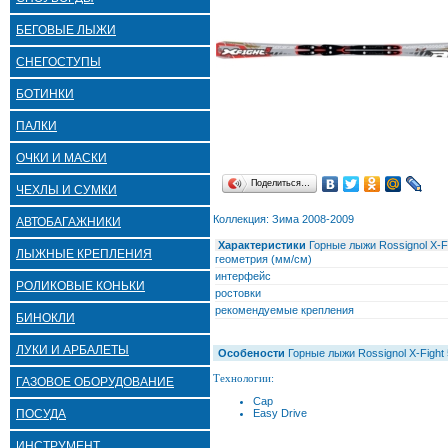
БЕГОВЫЕ ЛЫЖИ
СНЕГОСТУПЫ
БОТИНКИ
ПАЛКИ
ОЧКИ И МАСКИ
Поделиться…
ЧЕХЛЫ И СУМКИ
Коллекция: Зима 2008-2009
АВТОБАГАЖНИКИ
Характеристики
Горные лыжи Rossignol X-Fi
ЛЫЖНЫЕ КРЕПЛЕНИЯ
геометрия (мм/см)
интерфейс
РОЛИКОВЫЕ КОНЬКИ
ростовки
рекомендуемые крепления
БИНОКЛИ
ЛУКИ И АРБАЛЕТЫ
Особености
Горные лыжи Rossignol X-Fight 
Технологии:
ГАЗОВОЕ ОБОРУДОВАНИЕ
Cap
ПОСУДА
Easy Drive
ИНСТРУМЕНТ