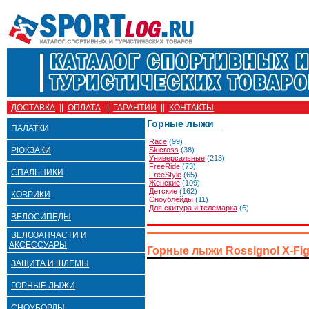
ДОСТАВКА
||
ОПЛАТА
||
ГАРАНТИИ
||
КОНТАКТЫ
Горные лыжи
ПАЛАТКИ
Race
(99)
РЮКЗАКИ
Skicross
(38)
Универсальные
(213)
FreeRide
(73)
СПАЛЬНИКИ
FreeStyle
(65)
Женские
(109)
Детские
(162)
КОВРИКИ
Сноублейды
(11)
Для скитура и телемарка
(6)
ВЕЛОСИПЕДЫ
ВЕЛОЗАПЧАСТИ И
АКСЕССУАРЫ
Горные лыжи Rossignol X-Fig
ЗАЩИТА И ШЛЕМЫ
ГОРНЫЕ ЛЫЖИ
СНОУБОРДЫ