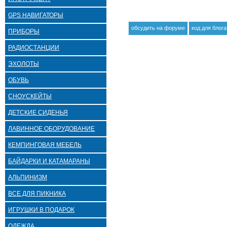
GPS НАВИГАТОРЫ
обсудить на форуме
код для блога
ПРИБОРЫ
РАДИОСТАНЦИИ
ЭХОЛОТЫ
ОБУВЬ
СНОУСКЕЙТЫ
ДЕТСКИЕ СИДЕНЬЯ
ЛАВИННОЕ ОБОРУДОВАНИЕ
КЕМПИНГОВАЯ МЕБЕЛЬ
БАЙДАРКИ И КАТАМАРАНЫ
АЛЬПИНИЗМ
ВСЕ ДЛЯ ПИКНИКА
ИГРУШКИ В ПОДАРОК
ОДЕЖДА