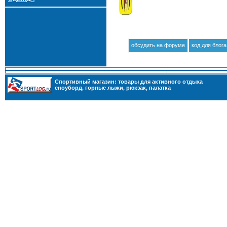
обсудить на форуме
код для блога
Cпортивный магазин: товары для активного отдыха
сноуборд
,
горные лыжи
,
рюкзак
,
палатка