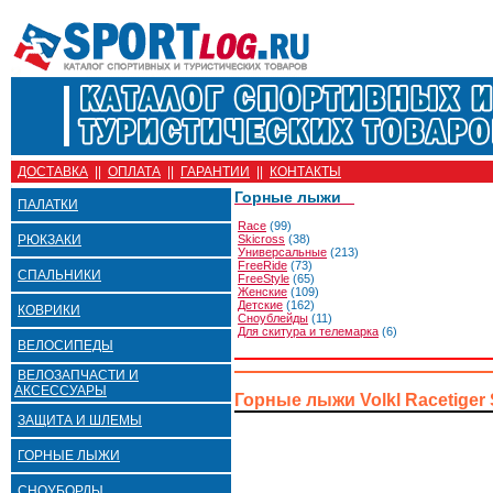
ДОСТАВКА
||
ОПЛАТА
||
ГАРАНТИИ
||
КОНТАКТЫ
Горные лыжи
ПАЛАТКИ
Race
(99)
РЮКЗАКИ
Skicross
(38)
Универсальные
(213)
FreeRide
(73)
СПАЛЬНИКИ
FreeStyle
(65)
Женские
(109)
Детские
(162)
КОВРИКИ
Сноублейды
(11)
Для скитура и телемарка
(6)
ВЕЛОСИПЕДЫ
ВЕЛОЗАПЧАСТИ И
АКСЕССУАРЫ
Горные лыжи Volkl Racetiger
ЗАЩИТА И ШЛЕМЫ
ГОРНЫЕ ЛЫЖИ
СНОУБОРДЫ