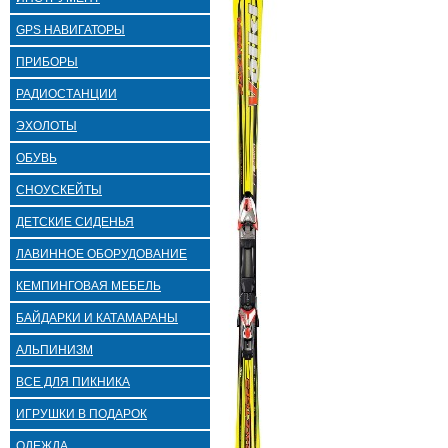
GPS НАВИГАТОРЫ
ПРИБОРЫ
РАДИОСТАНЦИИ
ЭХОЛОТЫ
ОБУВЬ
СНОУСКЕЙТЫ
ДЕТСКИЕ СИДЕНЬЯ
ЛАВИННОЕ ОБОРУДОВАНИЕ
КЕМПИНГОВАЯ МЕБЕЛЬ
БАЙДАРКИ И КАТАМАРАНЫ
АЛЬПИНИЗМ
ВСЕ ДЛЯ ПИКНИКА
ИГРУШКИ В ПОДАРОК
ОДЕЖДА