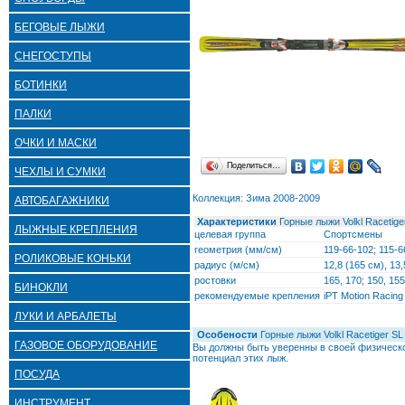
БЕГОВЫЕ ЛЫЖИ
СНЕГОСТУПЫ
БОТИНКИ
ПАЛКИ
ОЧКИ И МАСКИ
Поделиться…
ЧЕХЛЫ И СУМКИ
Коллекция: Зима 2008-2009
АВТОБАГАЖНИКИ
Характеристики
Горные лыжи Volkl Racetige
ЛЫЖНЫЕ КРЕПЛЕНИЯ
целевая группа
Спортсмены
геометрия (мм/см)
119-66-102; 115-6
РОЛИКОВЫЕ КОНЬКИ
радиус (м/см)
12,8 (165 см), 13,
ростовки
165, 170; 150, 155
БИНОКЛИ
рекомендуемые крепления
iPT Motion Racin
ЛУКИ И АРБАЛЕТЫ
Особености
Горные лыжи Volkl Racetiger SL
ГАЗОВОЕ ОБОРУДОВАНИЕ
Вы должны быть уверенны в своей физическо
потенциал этих лыж.
ПОСУДА
ИНСТРУМЕНТ