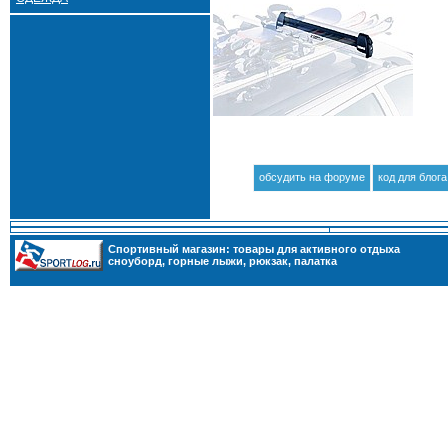
обсудить на форуме
код для блога
Cпортивный магазин: товары для активного отдыха
сноуборд
,
горные лыжи
,
рюкзак
,
палатка