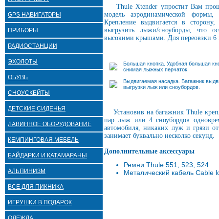
Thule Xtender упростит Вам проце
модель аэродинамической формы, 
GPS НАВИГАТОРЫ
Крепление выдвигается в сторону,
выгрузить лыжи/сноуборды, что о
ПРИБОРЫ
высокими крышами. Для переовзки 6 
РАДИОСТАНЦИИ
ЭХОЛОТЫ
Большая кнопка. Удобная большая кно
снимая лыжных перчаток.
ОБУВЬ
Выдвигаемая насадка. Багажник выдви
выгрузки лыж или сноубордов.
СНОУСКЕЙТЫ
ДЕТСКИЕ СИДЕНЬЯ
Установив на багажник Thule крепл
пар лыж или 4 сноубордов одновре
ЛАВИННОЕ ОБОРУДОВАНИЕ
автомобиля, никаких луж и грязи от 
занимает буквально несколко секунд.
КЕМПИНГОВАЯ МЕБЕЛЬ
Дополнительные аксессуары
БАЙДАРКИ И КАТАМАРАНЫ
Ремни Thule 551, 523, 524
АЛЬПИНИЗМ
Металический кабель Cable l
ВСЕ ДЛЯ ПИКНИКА
ИГРУШКИ В ПОДАРОК
ОДЕЖДА