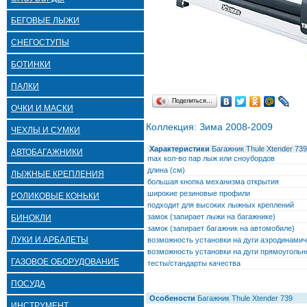
БЕГОВЫЕ ЛЫЖИ
СНЕГОСТУПЫ
БОТИНКИ
ПАЛКИ
Поделиться…
ОЧКИ И МАСКИ
Коллекция: Зима 2008-2009
ЧЕХЛЫ И СУМКИ
Характеристики
Багажник Thule Xtender 739
АВТОБАГАЖНИКИ
max кол-во пар лыж или сноубордов
длина (см)
ЛЫЖНЫЕ КРЕПЛЕНИЯ
большая кнопка механизма открытия
широкие резиновые профили
РОЛИКОВЫЕ КОНЬКИ
подходит для высоких лыжных креплений
замок (запирает лыжи на багажнике)
БИНОКЛИ
замок (запирает багажник на автомобиле)
ЛУКИ И АРБАЛЕТЫ
возможность установки на дуги аэродинами
возможность установки на дуги прямоугольн
ГАЗОВОЕ ОБОРУДОВАНИЕ
тесты/стандарты качества
ПОСУДА
Особености
Багажник Thule Xtender 739
ИНСТРУМЕНТ