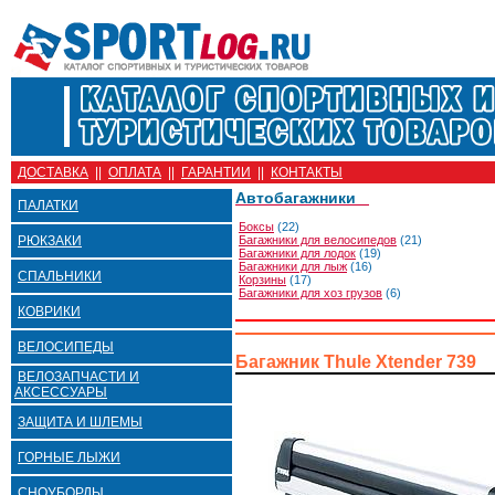
ДОСТАВКА
||
ОПЛАТА
||
ГАРАНТИИ
||
КОНТАКТЫ
Автобагажники
ПАЛАТКИ
Боксы
(22)
РЮКЗАКИ
Багажники для велосипедов
(21)
Багажники для лодок
(19)
Багажники для лыж
(16)
СПАЛЬНИКИ
Корзины
(17)
Багажники для хоз грузов
(6)
КОВРИКИ
ВЕЛОСИПЕДЫ
Багажник Thule Xtender 739
ВЕЛОЗАПЧАСТИ И
АКСЕССУАРЫ
ЗАЩИТА И ШЛЕМЫ
ГОРНЫЕ ЛЫЖИ
СНОУБОРДЫ